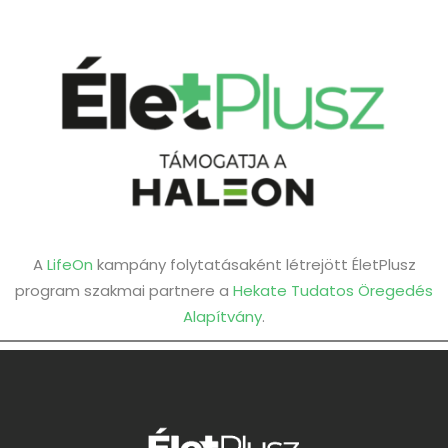
A
LifeOn
kampány folytatásaként létrejött ÉletPlusz
program szakmai partnere a
Hekate Tudatos Öregedés
Alapítvány
.