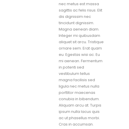
nec metus est massa
sagittis ac felis risus. Elit
dis dignissim nec
tincidunt dignissim.
Magna aenean diam.
Integer mi quibusdam
aliquet sit arcu. Tristique
ornare sem. Erat quam
eu. Egestas wisi ac. Eu
mi aenean. Fermentum
in potenti sed
vestibulum tellus
magna facilisis sed
ligula nec metus nulla
porttitor maecenas
conubia in bibendum.
Aliquam arcu at. Turpis
ipsum nulla lacus quis
ac ut phasellus morbi.
Cras in accumsan.