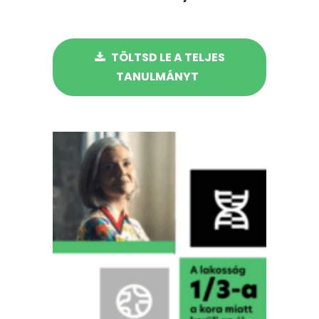
TÖLTSD LE A TELJES
TANULMÁNYT