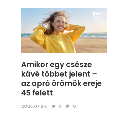
Amikor egy csésze
kávé többet jelent –
az apró örömök ereje
45 felett
2026.07.24.
0
0