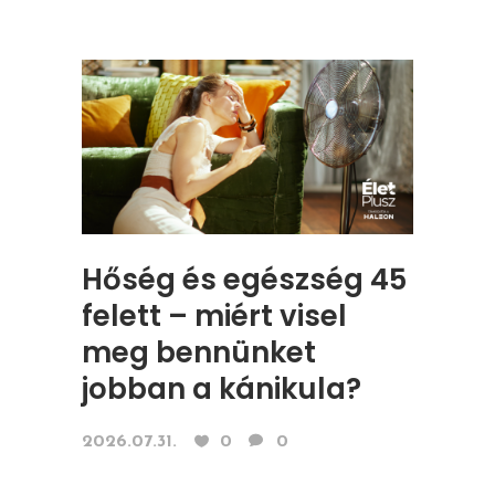
Hőség és egészség 45
felett – miért visel
meg bennünket
jobban a kánikula?
2026.07.31.
0
0