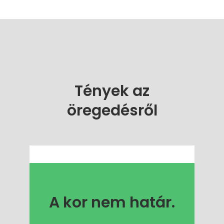
Tények az
öregedésről
A kor nem határ.