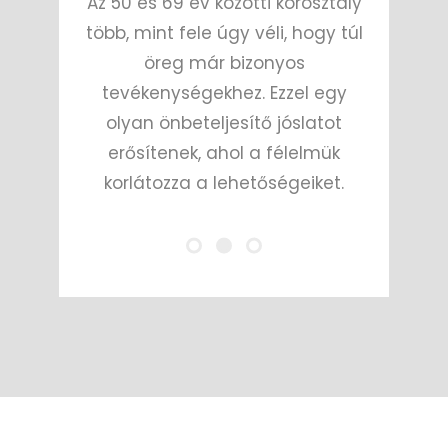
Az 50 és 69 év közötti korosztály
több, mint fele úgy véli, hogy túl
öreg már bizonyos
tevékenységekhez. Ezzel egy
olyan önbeteljesítő jóslatot
erősítenek, ahol a félelmük
korlátozza a lehetőségeiket.