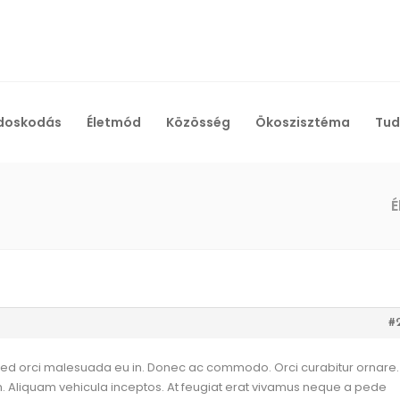
doskodás
Életmód
Közösség
Ökoszisztéma
Tud
É
#
sed orci malesuada eu in. Donec ac commodo. Orci curabitur ornare.
im. Aliquam vehicula inceptos. At feugiat erat vivamus neque a pede