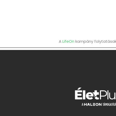
A
LifeOn
kampány folytatásaké