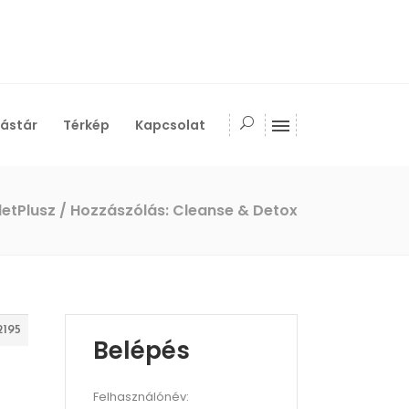
ástár
Térkép
Kapcsolat
letPlusz
/
Hozzászólás: Cleanse & Detox
2195
Belépés
Felhasználónév: