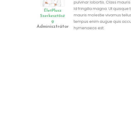
pulvinar lobortis. Class mauri
Id fringilla magna. Ut quisqu
ÉletPlusz
mauris molestie vivamus tellus
Szerkesztősé
tempus enim augue quis accums
G
Adminisztrátor
hymenaeos est.