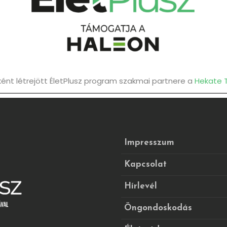
nt létrejött ÉletPlusz program szakmai partnere a
Hekate 
Impresszum
Kapcsolat
Hírlevél
Öngondoskodás