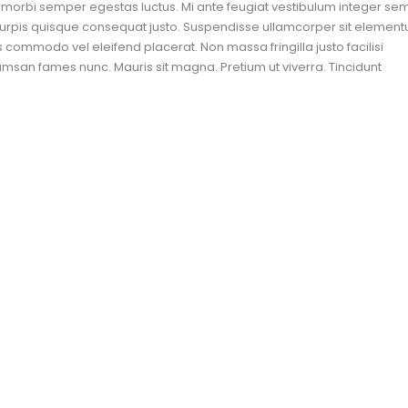
s morbi semper egestas luctus. Mi ante feugiat vestibulum integer sem
e turpis quisque consequat justo. Suspendisse ullamcorper sit elemen
 commodo vel eleifend placerat. Non massa fringilla justo facilisi
an fames nunc. Mauris sit magna. Pretium ut viverra. Tincidunt