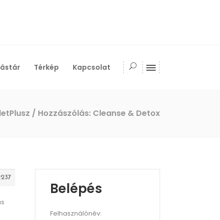
ástár
Térkép
Kapcsolat
letPlusz
/
Hozzászólás: Cleanse & Detox
2237
Belépés
us
Felhasználónév: