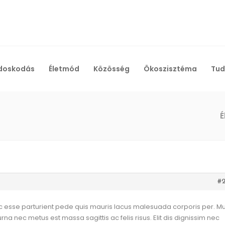
doskodás
Életmód
Közösség
Ökoszisztéma
Tud
É
#
c esse parturient pede quis mauris lacus malesuada corporis per. M
rna nec metus est massa sagittis ac felis risus. Elit dis dignissim nec