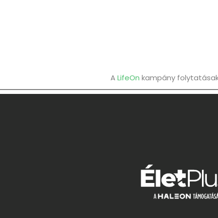
A
LifeOn
kampány folytatásaké