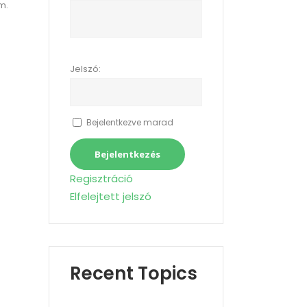
m.
s
Jelszó:
Bejelentkezve marad
Bejelentkezés
Regisztráció
Elfelejtett jelszó
Recent Topics