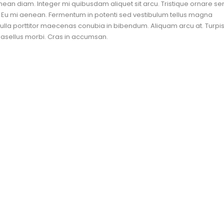
nean diam. Integer mi quibusdam aliquet sit arcu. Tristique ornare se
. Eu mi aenean. Fermentum in potenti sed vestibulum tellus magna
 nulla porttitor maecenas conubia in bibendum. Aliquam arcu at. Turpi
phasellus morbi. Cras in accumsan.