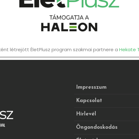
nt létrejött ÉletPlusz program szakmai partnere a
Hekate 
Impresszum
Kapcsolat
Hírlevél
Öngondoskodás