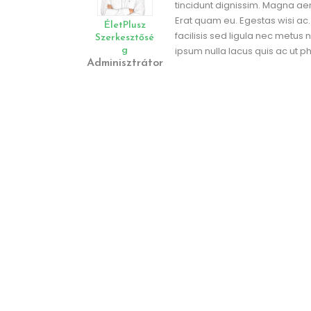
tincidunt dignissim. Magna ae
Erat quam eu. Egestas wisi ac
ÉletPlusz
facilisis sed ligula nec metus
Szerkesztősé
ipsum nulla lacus quis ac ut 
G
Adminisztrátor