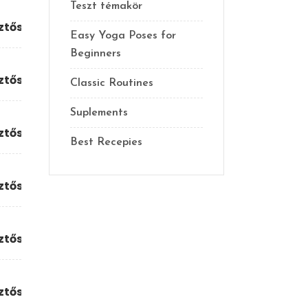
Teszt témakör
sztőség
Easy Yoga Poses for
Beginners
sztőség
Classic Routines
Suplements
sztőség
Best Recepies
sztőség
sztőség
sztőség