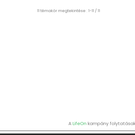
11 témakör megtekintése : 1-11 / 11
A
LifeOn
kampány folytatásaké