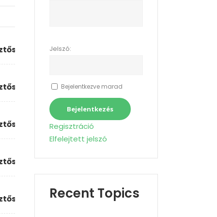
sztőség
Jelszó:
sztőség
Bejelentkezve marad
Bejelentkezés
sztőség
Regisztráció
Elfelejtett jelszó
sztőség
Recent Topics
sztőség