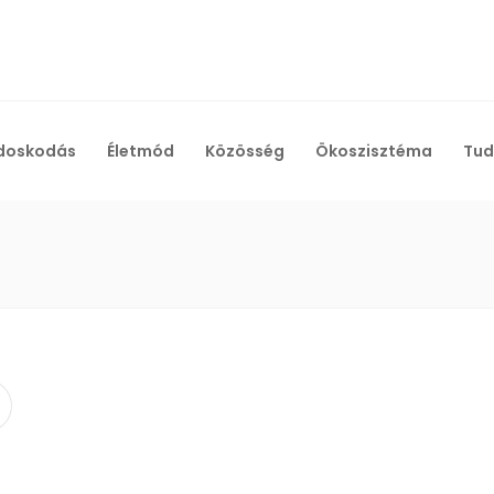
doskodás
Életmód
Közösség
Ökoszisztéma
Tud