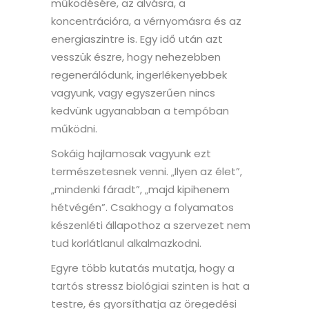
működésére, az alvásra, a
koncentrációra, a vérnyomásra és az
energiaszintre is. Egy idő után azt
vesszük észre, hogy nehezebben
regenerálódunk, ingerlékenyebbek
vagyunk, vagy egyszerűen nincs
kedvünk ugyanabban a tempóban
működni.
Sokáig hajlamosak vagyunk ezt
természetesnek venni. „Ilyen az élet”,
„mindenki fáradt”, „majd kipihenem
hétvégén”. Csakhogy a folyamatos
készenléti állapothoz a szervezet nem
tud korlátlanul alkalmazkodni.
Egyre több kutatás mutatja, hogy a
tartós stressz biológiai szinten is hat a
testre, és gyorsíthatja az öregedési