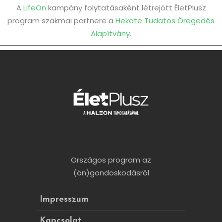
A
LifeOn
kampány folytatásaként létrejött ÉletPlusz
program szakmai partnere a
Hekate Tudatos Öregedés
Alapítvány
.
Országos program az
(ön)gondoskodásról
Impresszum
Kapcsolat