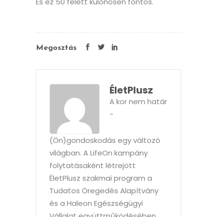
És ez 50 felett különösen fontos.
Megosztás
ÉletPlusz
A kor nem határ
-
(Ön)gondoskodás egy változó
világban. A LifeOn kampány
folytatásaként létrejött
ÉletPlusz szakmai program a
Tudatos Öregedés Alapítvány
és a Haleon Egészségügyi
Vállalat együttműködésében