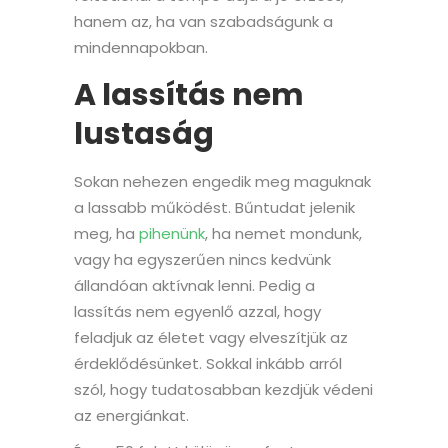
hanem az, ha van szabadságunk a
mindennapokban.
A lassítás nem
lustaság
Sokan nehezen engedik meg maguknak
a lassabb működést. Bűntudat jelenik
meg, ha
pihenünk
, ha nemet mondunk,
vagy ha egyszerűen nincs kedvünk
állandóan aktívnak lenni. Pedig a
lassítás nem egyenlő azzal, hogy
feladjuk az életet vagy elveszítjük az
érdeklődésünket. Sokkal inkább arról
szól, hogy tudatosabban kezdjük védeni
az energiánkat.