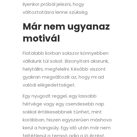
ilyenkor próbál jelezni, hogy
változtatásra lenne szükség.
Már nem ugyanaz
motivál
Fiatalabb korban sokszor könnyebben
vállalunk túl sokat. Bizonyítani akarunk,
helytállni, megfelelni. Később viszont
gyakran megváltozik az, hogy mi ad
valódi elégedettséget.
Egy nyugodt reggel, egy lassabb
hétvége vagy egy csendesebb nap
sokkal értékesebbnek tűnhet, mint
korábban, hiszen egyszerűen máshova
kerül a hangsúly. Egy idő után már nem
feltétlenül a tempó adja a jó érzést,