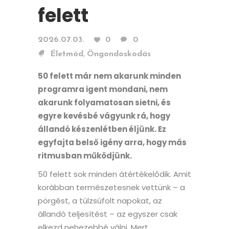
felett
2026.07.03.
0
0
,
Életmód
Öngondoskodás
50 felett már nem akarunk minden
programra igent mondani, nem
akarunk folyamatosan sietni, és
egyre kevésbé vágyunk rá, hogy
állandó készenlétben éljünk. Ez
egyfajta belső igény arra, hogy más
ritmusban működjünk.
50 felett sok minden átértékelődik. Amit
korábban természetesnek vettünk – a
pörgést, a túlzsúfolt napokat, az
állandó teljesítést – az egyszer csak
elkezd nehezebbé válni. Mert