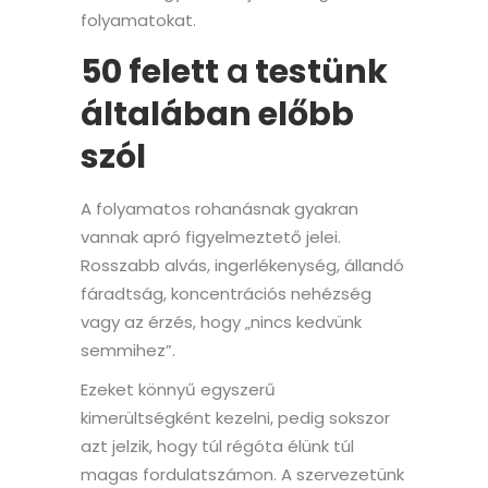
folyamatokat.
50 felett
a
testünk
általában előbb
szól
A folyamatos rohanásnak gyakran
vannak apró figyelmeztető jelei.
Rosszabb alvás, ingerlékenység, állandó
fáradtság, koncentrációs nehézség
vagy az érzés, hogy „nincs kedvünk
semmihez”.
Ezeket könnyű egyszerű
kimerültségként kezelni, pedig sokszor
azt jelzik, hogy túl régóta élünk túl
magas fordulatszámon. A szervezetünk