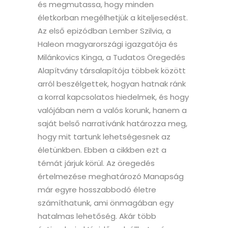
és megmutassa, hogy minden
életkorban megélhetjük a kiteljesedést.
Az első epizódban Lember Szilvia, a
Haleon magyarországi igazgatója és
Milánkovics Kinga, a Tudatos Öregedés
Alapítvány társalapítója többek között
arról beszélgettek, hogyan hatnak ránk
a korral kapcsolatos hiedelmek, és hogy
valójában nem a valós korunk, hanem a
saját belső narratívánk határozza meg,
hogy mit tartunk lehetségesnek az
életünkben. Ebben a cikkben ezt a
témát járjuk körül. Az öregedés
értelmezése meghatározó Manapság
már egyre hosszabbodó életre
számíthatunk, ami önmagában egy
hatalmas lehetőség. Akár több