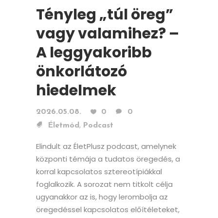
Tényleg „túl öreg”
vagy valamihez? –
A leggyakoribb
önkorlátozó
hiedelmek
2026.05.08.
0
0
,
Életmód
Podcast
Elindult az ÉletPlusz podcast, amelynek
központi témája a tudatos öregedés, a
korral kapcsolatos sztereotípiákkal
foglalkozik. A sorozat nem titkolt célja
ugyanakkor az is, hogy lerombolja az
öregedéssel kapcsolatos előítéleteket,