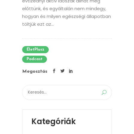
évtizednyi aktív időszak állhat még
előttünk, és egyáltalán nem mindegy,
hogyan és milyen egészségi állapotban
töltjük ezt az...
ÉletPlusz
Podcast
Megosztás
Search
for:
Kategóriák