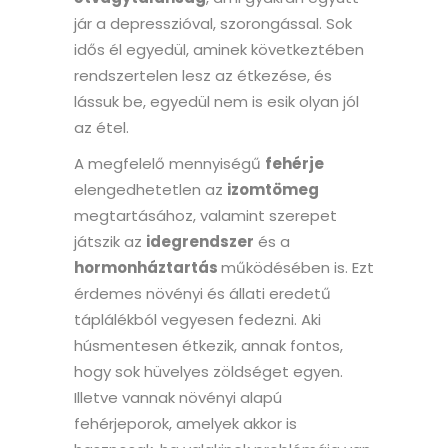
jár a depresszióval, szorongással. Sok
idős él egyedül, aminek következtében
rendszertelen lesz az étkezése, és
lássuk be, egyedül nem is esik olyan jól
az étel.
A megfelelő mennyiségű
fehérje
elengedhetetlen az
izomtömeg
megtartásához, valamint szerepet
játszik az
idegrendszer
és a
hormonháztartás
működésében is. Ezt
érdemes növényi és állati eredetű
táplálékból vegyesen fedezni. Aki
húsmentesen étkezik, annak fontos,
hogy sok hüvelyes zöldséget egyen.
Illetve vannak növényi alapú
fehérjeporok, amelyek akkor is