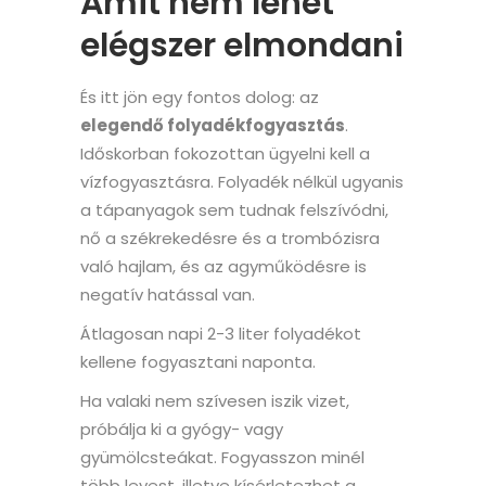
Amit nem lehet
elégszer elmondani
És itt jön egy fontos dolog: az
elegendő folyadékfogyasztás
.
Időskorban fokozottan ügyelni kell a
vízfogyasztásra. Folyadék nélkül ugyanis
a tápanyagok sem tudnak felszívódni,
nő a székrekedésre és a trombózisra
való hajlam, és az agyműködésre is
negatív hatással van.
Átlagosan napi 2-3 liter folyadékot
kellene fogyasztani naponta.
Ha valaki nem szívesen iszik vizet,
próbálja ki a gyógy- vagy
gyümölcsteákat. Fogyasszon minél
több levest, illetve kísérletezhet a