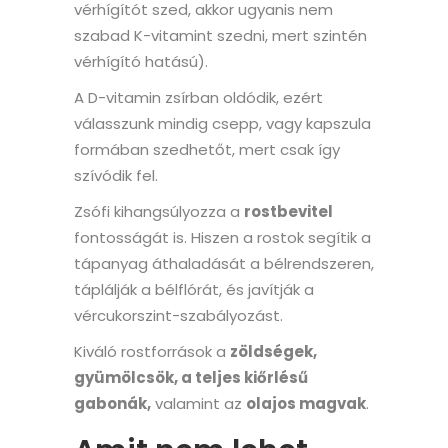
vérhígítót szed, akkor ugyanis nem
szabad K-vitamint szedni, mert szintén
vérhígító hatású).
A D-vitamin zsírban oldódik, ezért
válasszunk mindig csepp, vagy kapszula
formában szedhetőt, mert csak így
szívódik fel.
Zsófi kihangsúlyozza a
rostbevitel
fontosságát is. Hiszen a rostok segítik a
tápanyag áthaladását a bélrendszeren,
táplálják a bélflórát, és javítják a
vércukorszint-szabályozást.
Kiváló rostforrások a
zöldségek,
gyümölcsök, a teljes kiőrlésű
gabonák,
valamint az
olajos magvak
.