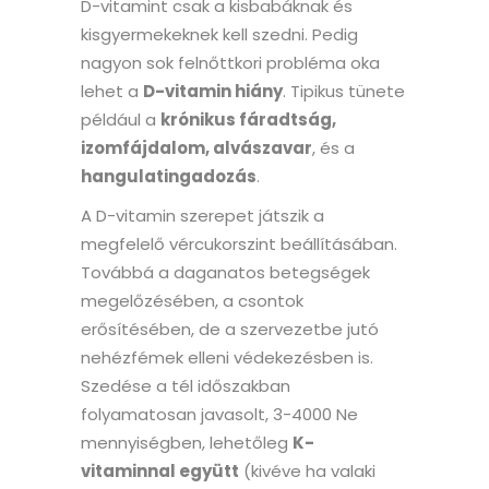
D-vitamint csak a kisbabáknak és
kisgyermekeknek kell szedni. Pedig
nagyon sok felnőttkori probléma oka
lehet a
D-vitamin hiány
. Tipikus tünete
például a
krónikus fáradtság,
izomfájdalom, alvászavar
, és a
hangulatingadozás
.
A D-vitamin szerepet játszik a
megfelelő vércukorszint beállításában.
Továbbá a daganatos betegségek
megelőzésében, a csontok
erősítésében, de a szervezetbe jutó
nehézfémek elleni védekezésben is.
Szedése a tél időszakban
folyamatosan javasolt, 3-4000 Ne
mennyiségben, lehetőleg
K-
vitaminnal együtt
(kivéve ha valaki