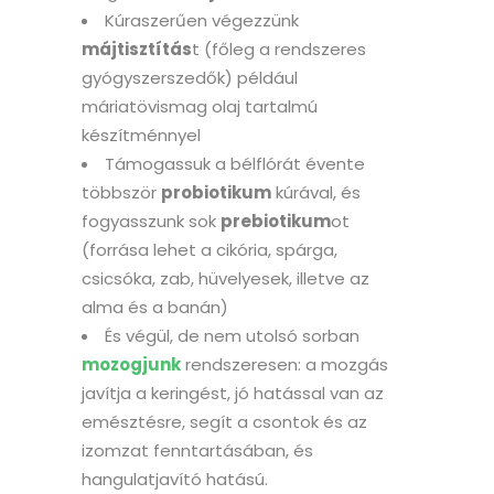
Kúraszerűen végezzünk
májtisztítás
t (főleg a rendszeres
gyógyszerszedők) például
máriatövismag olaj tartalmú
készítménnyel
Támogassuk a bélflórát évente
többször
probiotikum
kúrával, és
fogyasszunk sok
prebiotikum
ot
(forrása lehet a cikória, spárga,
csicsóka, zab, hüvelyesek, illetve az
alma és a banán)
És végül, de nem utolsó sorban
mozogjunk
rendszeresen: a mozgás
javítja a keringést, jó hatással van az
emésztésre, segít a csontok és az
izomzat fenntartásában, és
hangulatjavító hatású.