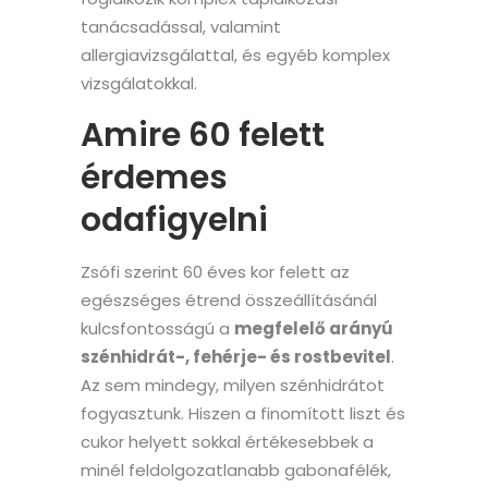
tanácsadással, valamint
allergiavizsgálattal, és egyéb komplex
vizsgálatokkal.
Amire 60 felett
érdemes
odafigyelni
Zsófi szerint 60 éves kor felett az
egészséges étrend összeállításánál
kulcsfontosságú a
megfelelő arányú
szénhidrát-, fehérje- és rostbevitel
.
Az sem mindegy, milyen szénhidrátot
fogyasztunk. Hiszen a finomított liszt és
cukor helyett sokkal értékesebbek a
minél feldolgozatlanabb gabonafélék,