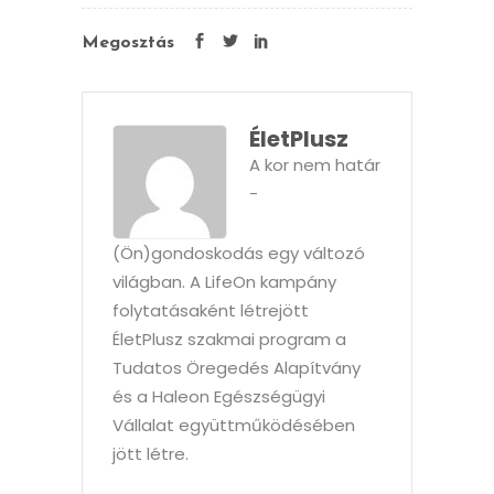
Megosztás
ÉletPlusz
A kor nem határ
-
(Ön)gondoskodás egy változó
világban. A LifeOn kampány
folytatásaként létrejött
ÉletPlusz szakmai program a
Tudatos Öregedés Alapítvány
és a Haleon Egészségügyi
Vállalat együttműködésében
jött létre.