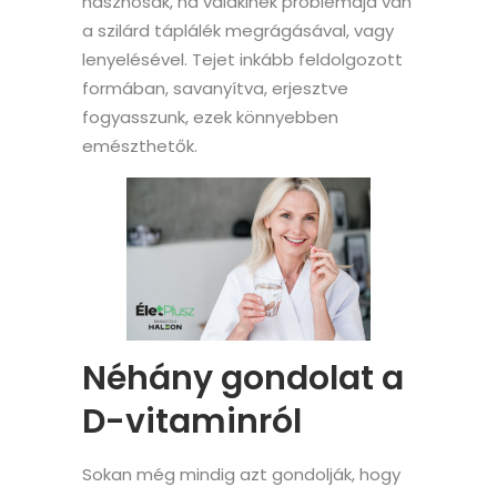
hasznosak, ha valakinek problémája van
a szilárd táplálék megrágásával, vagy
lenyelésével. Tejet inkább feldolgozott
formában, savanyítva, erjesztve
fogyasszunk, ezek könnyebben
emészthetők.
Néhány gondolat a
D-vitaminról
Sokan még mindig azt gondolják, hogy