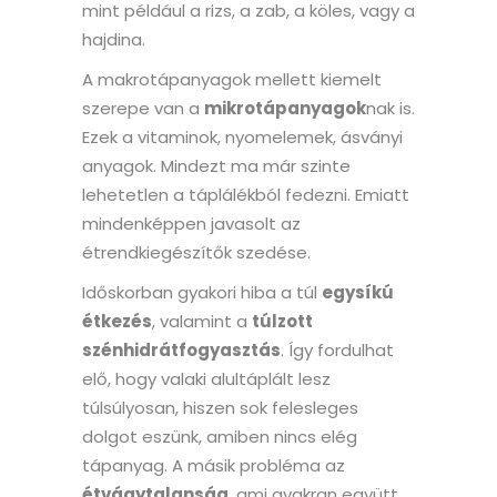
mint például a rizs, a zab, a köles, vagy a
hajdina.
A makrotápanyagok mellett kiemelt
szerepe van a
mikrotápanyagok
nak is.
Ezek a vitaminok, nyomelemek, ásványi
anyagok. Mindezt ma már szinte
lehetetlen a táplálékból fedezni. Emiatt
mindenképpen javasolt az
étrendkiegészítők szedése.
Időskorban gyakori hiba a túl
egysíkú
étkezés
, valamint a
túlzott
szénhidrátfogyasztás
. Így fordulhat
elő, hogy valaki alultáplált lesz
túlsúlyosan, hiszen sok felesleges
dolgot eszünk, amiben nincs elég
tápanyag. A másik probléma az
étvágytalanság
, ami gyakran együtt