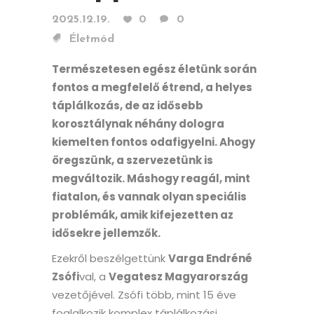
2025.12.19.
0
0
Életmód
Természetesen egész életünk során
fontos a megfelelő étrend, a helyes
táplálkozás, de az idősebb
korosztálynak néhány dologra
kiemelten fontos odafigyelni. Ahogy
öregszünk, a szervezetünk is
megváltozik. Máshogy reagál, mint
fiatalon, és vannak olyan speciális
problémák, amik kifejezetten az
idősekre jellemzők.
Ezekről beszélgettünk
Varga Endréné
Zsófi
val, a
Vegatesz Magyarország
vezetőjével. Zsófi több, mint 15 éve
foglalkozik komplex táplálkozási