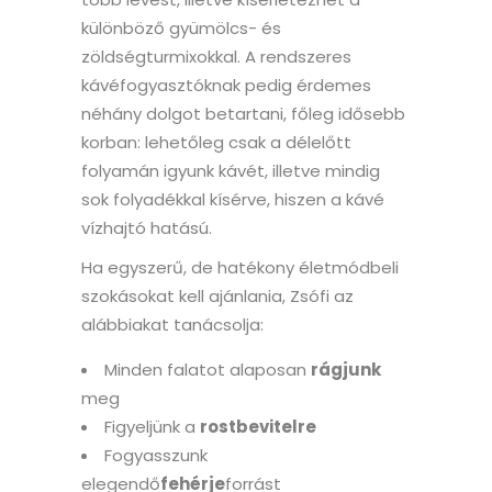
különböző gyümölcs- és
zöldségturmixokkal. A rendszeres
kávéfogyasztóknak pedig érdemes
néhány dolgot betartani, főleg idősebb
korban: lehetőleg csak a délelőtt
folyamán igyunk kávét, illetve mindig
sok folyadékkal kísérve, hiszen a kávé
vízhajtó hatású.
Ha egyszerű, de hatékony életmódbeli
szokásokat kell ajánlania, Zsófi az
alábbiakat tanácsolja:
Minden falatot alaposan
rágjunk
meg
Figyeljünk a
rostbevitelre
Fogyasszunk
elegendő
fehérje
forrást