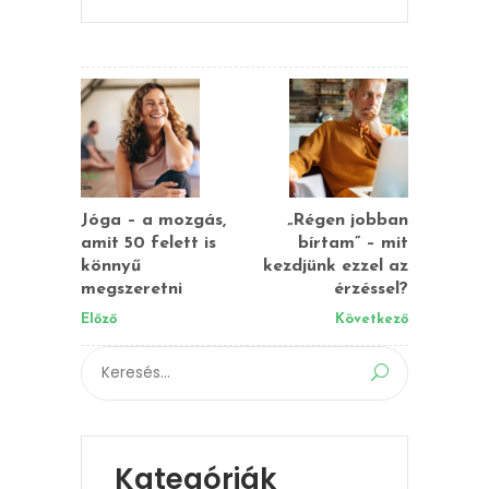
Jóga – a mozgás,
„Régen jobban
amit 50 felett is
bírtam” – mit
könnyű
kezdjünk ezzel az
megszeretni
érzéssel?
Előző
Következő
Search
for:
Kategóriák