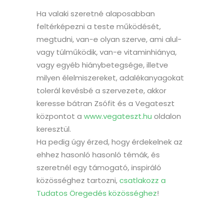
Ha valaki szeretné alaposabban
feltérképezni a teste működését,
megtudni, van-e olyan szerve, ami alul-
vagy túlműködik, van-e vitaminhiánya,
vagy egyéb hiánybetegsége, illetve
milyen élelmiszereket, adalékanyagokat
tolerál kevésbé a szervezete, akkor
keresse bátran Zsófit és a Vegateszt
központot a
www.vegateszt.hu
oldalon
keresztül.
Ha pedig úgy érzed, hogy érdekelnek az
ehhez hasonló hasonló témák, és
szeretnél egy támogató, inspiráló
közösséghez tartozni,
csatlakozz a
Tudatos Öregedés közösséghez
!