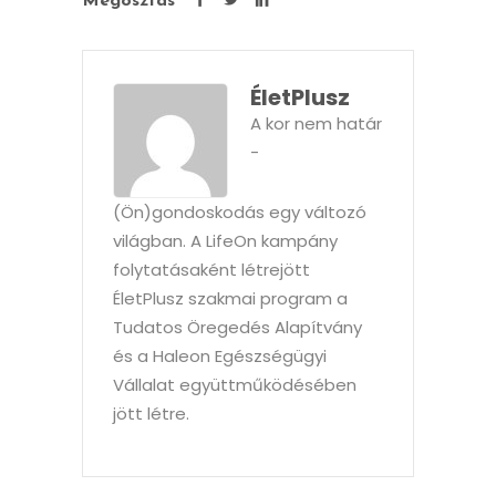
Megosztás
ÉletPlusz
A kor nem határ
-
(Ön)gondoskodás egy változó
világban. A LifeOn kampány
folytatásaként létrejött
ÉletPlusz szakmai program a
Tudatos Öregedés Alapítvány
és a Haleon Egészségügyi
Vállalat együttműködésében
jött létre.