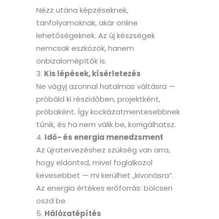
Nézz utána képzéseknek,
tanfolyamoknak, akár online
lehetőségeknek. Az új készségek
nemcsak eszközök, hanem
önbizalomépítők is.
Kis lépések, kísérletezés
Ne vágyj azonnal hatalmas váltásra —
próbáld ki részidőben, projektként,
próbaként. Így kockázatmentesebbnek
tűnik, és ha nem válik be, korrigálhatsz.
Idő- és energia menedzsment
Az újratervezéshez szükség van arra,
hogy eldöntsd, mivel foglalkozol
kevesebbet — mi kerülhet „kivonásra”.
Az energia értékes erőforrás: bölcsen
oszd be.
Hálózatépítés