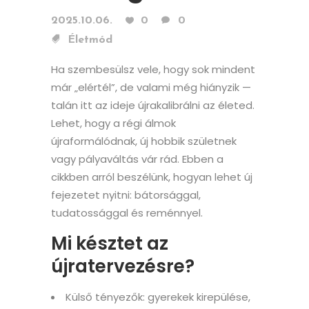
2025.10.06.
0
0
Életmód
Ha szembesülsz vele, hogy sok mindent
már „elértél”, de valami még hiányzik —
talán itt az ideje újrakalibrálni az életed.
Lehet, hogy a régi álmok
újraformálódnak, új hobbik születnek
vagy pályaváltás vár rád. Ebben a
cikkben arról beszélünk, hogyan lehet új
fejezetet nyitni: bátorsággal,
tudatossággal és reménnyel.
Mi késztet az
újratervezésre?
Külső tényezők: gyerekek kirepülése,