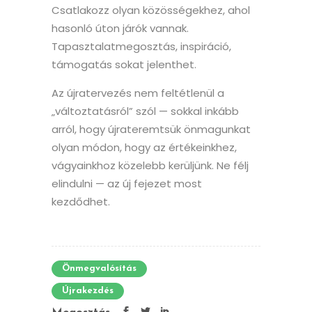
Csatlakozz olyan közösségekhez, ahol
hasonló úton járók vannak.
Tapasztalatmegosztás, inspiráció,
támogatás sokat jelenthet.
Az újratervezés nem feltétlenül a
„változtatásról” szól — sokkal inkább
arról, hogy újrateremtsük önmagunkat
olyan módon, hogy az értékeinkhez,
vágyainkhoz közelebb kerüljünk. Ne félj
elindulni — az új fejezet most
kezdődhet.
Önmegvalósítás
Újrakezdés