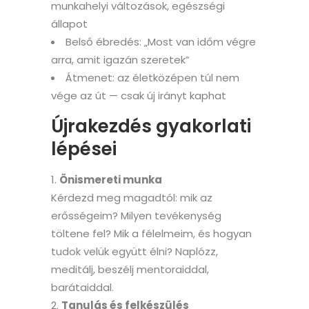
munkahelyi változások, egészségi
állapot
Belső ébredés: „Most van időm végre
arra, amit igazán szeretek”
Átmenet: az életközépen túl nem
vége az út — csak új irányt kaphat
Újrakezdés gyakorlati
lépései
Önismereti munka
Kérdezd meg magadtól: mik az
erősségeim? Milyen tevékenység
töltene fel? Mik a félelmeim, és hogyan
tudok velük együtt élni? Naplózz,
meditálj, beszélj mentoraiddal,
barátaiddal.
Tanulás és felkészülés