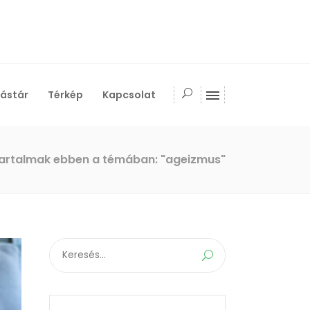
ástár
Térkép
Kapcsolat
artalmak ebben a témában: "ageizmus"
Search
for: