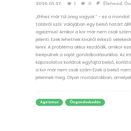
,
2026.05.27.
1
0
Életmód
Ön
„Ehhez már túl öreg vagyok.” - ez a mondat
többről szól. Valójában egy belső határt ál
ageizmus! Amikor a kor már nem csak szám 
jelenti. Ezek lehetnek kívülről érkező véleke
lenni. A probléma akkor kezdődik, amikor ez
beépülnek a saját gondolkodásunkba. Az inte
kapcsolatos korlátok egyfajta belső, korlá
a kor már nem csak szám Ezek a belső narr
jelennek meg. Olyan mondatokban, amelyek i
Ageizmus
Öngondoskodás