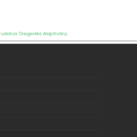
Tudatos Öregedés Alapítvány
.