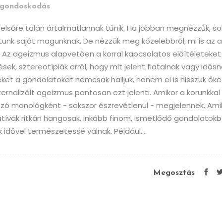
gondoskodás
 elsőre talán ártalmatlannak tűnik. Ha jobban megnézzük, so
lítunk saját magunknak. De nézzük meg közelebbről, mi is az 
Az ageizmus alapvetően a korral kapcsolatos előítéleteket
dések, sztereotípiák arról, hogy mit jelent fiatalnak vagy idős
eket a gondolatokat nemcsak halljuk, hanem el is hisszük őke
rnalizált ageizmus pontosan ezt jelenti. Amikor a korunkkal
tozó monológként - sokszor észrevétlenül - megjelennek. Ami
atívák ritkán hangosak, inkább finom, ismétlődő gondolatok
dővel természetessé válnak. Például,...
Megosztás