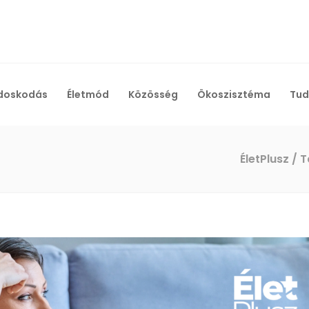
doskodás
Életmód
Közösség
Ökoszisztéma
Tud
ÉletPlusz
/
T