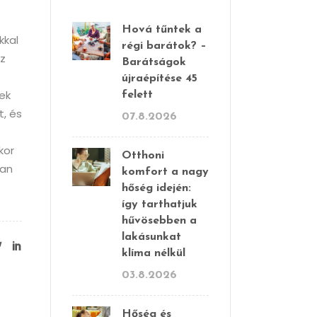
Hová tűntek a
kkal
régi barátok? –
az
Barátságok
újraépítése 45
nek
felett
t, és
07.8.2026
kor
Otthoni
ban
komfort a nagy
hőség idején:
így tarthatjuk
hűvösebben a
lakásunkat
klíma nélkül
03.8.2026
Hőség és