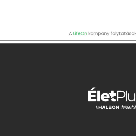
A
LifeOn
kampány folytatásaké