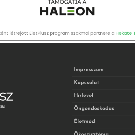
nt létrejött ÉletPlusz program szakmai partnere a
Hekate 
Impresszum
Kapcsolat
Hírlevél
Öngondoskodás
Életmód
Ökoszisztéma