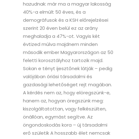
hazudnak: már ma a magyar lakosság
40%-a elmúlt 50 éves, és a
demográfusok és a KSH előrejelzései
szerint 20 éven belül ez az arány
meghaladja a 47%-ot. Vagyis két
évtized múlva majdnem minden
második ember Magyarországon az 50
feletti korosztályhoz tartozik majd.
Sokan e tényt ijesztőnek látják – pedig
valójában óriási társadalmi és
gazdasági lehetőséget rejt magában.
A kérdés nem az, hogy elöregszünk-e,
hanem az, hogyan öregszünk meg:
kiszolgáltatottan, vagy felkészülten,
önállóan, egymást segítve. Az
öngondoskodás kora – új társadalmi
erő születik A hosszabb élet nemcsak