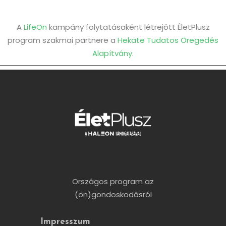
A
LifeOn
kampány folytatásaként létrejött ÉletPlusz
program szakmai partnere a
Hekate Tudatos Öregedés
Alapítvány
.
Országos program az
(ön)gondoskodásról
Impresszum