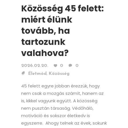
Közösség 45 felett:
miért élünk
tovább, ha
tartozunk
valahova?
2026.02.20.
0
0
,
Életmód
Közösség
45 felett egyre jobban érezzük, hogy
nem csak a mozgás számít, hanem az
is, kikkel vagyunk együtt. A közösség
nem pusztán társaság. Védőháló,
motiváció és sokszor életkedv is
egyszerre. Ahogy telnek az évek, sokunk