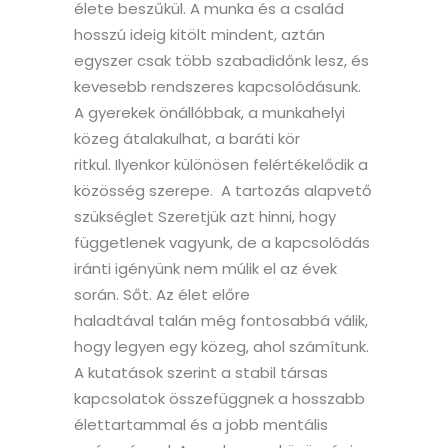
élete beszűkül. A munka és a család
hosszú ideig kitölt mindent, aztán
egyszer csak több szabadidőnk lesz, és
kevesebb rendszeres kapcsolódásunk.
A gyerekek önállóbbak, a munkahelyi
közeg átalakulhat, a baráti kör
ritkul. Ilyenkor különösen felértékelődik a
közösség szerepe. A tartozás alapvető
szükséglet Szeretjük azt hinni, hogy
függetlenek vagyunk, de a kapcsolódás
iránti igényünk nem múlik el az évek
során. Sőt. Az élet előre
haladtával talán még fontosabbá válik,
hogy legyen egy közeg, ahol számítunk.
A kutatások szerint a stabil társas
kapcsolatok összefüggnek a hosszabb
élettartammal és a jobb mentális