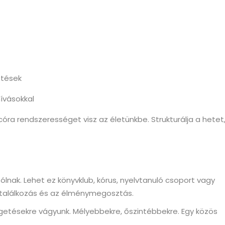
etések
ívásokkal
córa rendszerességet visz az életünkbe. Strukturálja a hetet
lnak. Lehet ez könyvklub, kórus, nyelvtanuló csoport vagy
 találkozás és az élménymegosztás.
etésekre vágyunk. Mélyebbekre, őszintébbekre. Egy közös