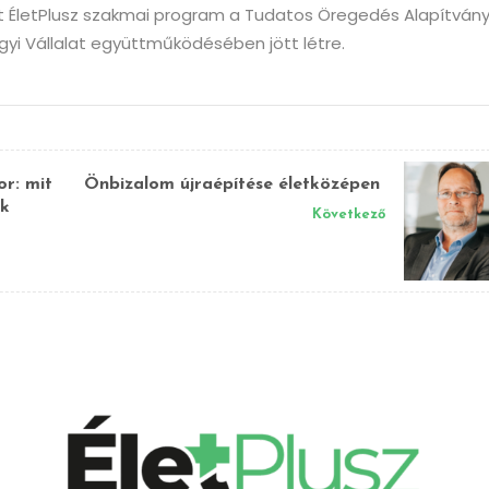
tt ÉletPlusz szakmai program a Tudatos Öregedés Alapítván
yi Vállalat együttműködésében jött létre.
or: mit
Önbizalom újraépítése életközépen
ak
Következő