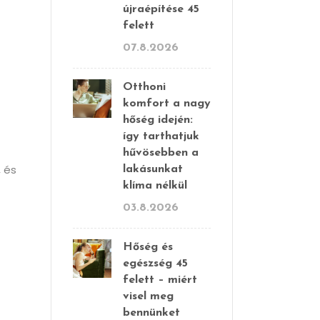
újraépítése 45
felett
07.8.2026
Otthoni
komfort a nagy
hőség idején:
így tarthatjuk
hűvösebben a
, és
lakásunkat
klíma nélkül
03.8.2026
Hőség és
egészség 45
felett – miért
visel meg
bennünket