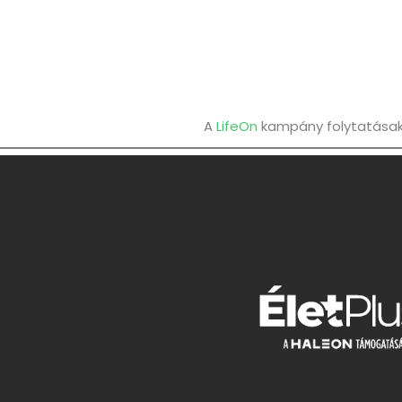
A
LifeOn
kampány folytatásaké