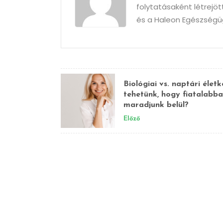
folytatásaként létrejö
és a Haleon Egészségüg
Biológiai vs. naptári életk
tehetünk, hogy fiatalabb
maradjunk belül?
Előző