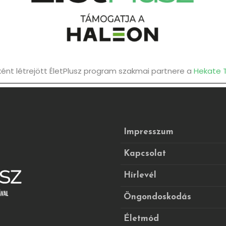
nt létrejött ÉletPlusz program szakmai partnere a
Hekate 
Impresszum
Kapcsolat
Hírlevél
Öngondoskodás
Életmód