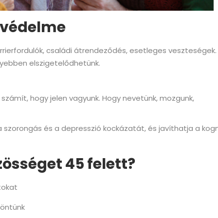
 védelme
Karrierfordulók, családi átrendeződés, esetleges veszteségek.
nnyebben elszigetelődhetünk.
s számít, hogy jelen vagyunk. Hogy nevetünk, mozgunk,
a szorongás és a depresszió kockázatát, és javíthatja a kogn
össéget 45 felett?
rtokat
 döntünk