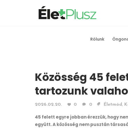
Rólunk
Öngon
Közösség 45 felet
tartozunk valah
,
2026.02.20.
0
0
Életmód
K
45 felett egyre jobban érezzük, hogy ne
együtt. A közösség nem pusztán társaság