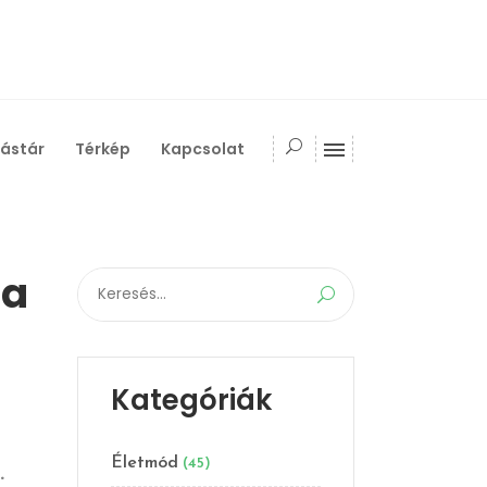
ástár
Térkép
Kapcsolat
ha
Search
for:
Kategóriák
Életmód
(45)
.