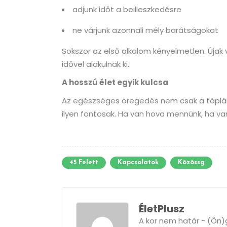
adjunk időt a beilleszkedésre
ne várjunk azonnali mély barátságokat
Sokszor az első alkalom kényelmetlen. Újak
idővel alakulnak ki.
A hosszú élet egyik kulcsa
Az egészséges öregedés nem csak a táplálk
ilyen fontosak. Ha van hova mennünk, ha van
45 Felett
Kapcsolatok
Közössg
ÉletPlusz
A kor nem határ - (Ön