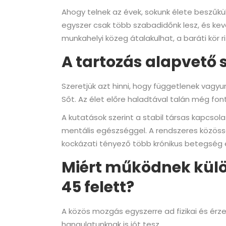
Ahogy telnek az évek, sokunk élete beszűkül
egyszer csak több szabadidőnk lesz, és ke
munkahelyi közeg átalakulhat, a baráti kör r
A tartozás alapvető 
Szeretjük azt hinni, hogy függetlenek vagyu
Sőt. Az élet előre haladtával talán még fo
A kutatások szerint a stabil társas kapcs
mentális egészséggel. A rendszeres közössé
kockázati tényező több krónikus betegség 
Miért működnek külön
45 felett?
A közös mozgás egyszerre ad fizikai és érze
hangulatunknak is jót tesz.