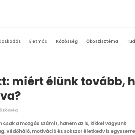
doskodás
Életmód
Közösség
Ökoszisztéma
Tud
t: miért élünk tovább, 
ova?
özösség
m csak a mozgás számít, hanem az is, kikkel vagyunk
. Védőháló, motiváció és sokszor életkedv is egyszerre