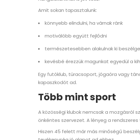
Amit sokan tapasztalunk:
könnyebb elindulni, ha várnak ránk
motiválóbb együtt fejlődni
természetesebben alakulnak ki beszélg
kevésbé érezzük magunkat egyedül a kih
Egy futóklub, túracsoport, jógaóra vagy tán
kapaszkodót ad.
Több mint sport
A közösségi klubok nemcsak a mozgásról szó
önkéntes szervezet. A lényeg a rendszeres
Hiszen 45 felett már más minőségű beszélg
tevékenység jó alapot ad ehhez.