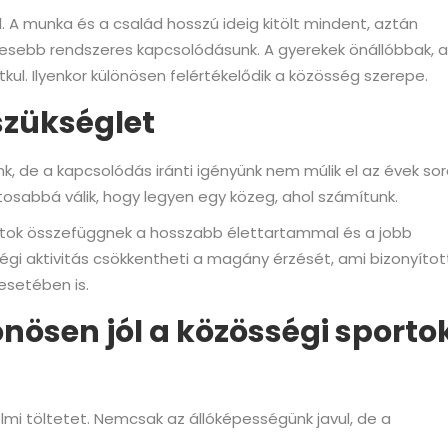
. A munka és a család hosszú ideig kitölt mindent, aztán
vesebb rendszeres kapcsolódásunk. A gyerekek önállóbbak, a
itkul. Ilyenkor különösen felértékelődik a közösség szerepe.
szükséglet
nk, de a kapcsolódás iránti igényünk nem múlik el az évek sor
ntosabbá válik, hogy legyen egy közeg, ahol számítunk.
olatok összefüggnek a hosszabb élettartammal és a jobb
gi aktivitás csökkentheti a magány érzését, ami bizonyíto
esetében is.
ösen jól a közösségi sporto
lmi töltetet. Nemcsak az állóképességünk javul, de a