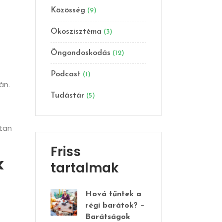
Közösség
(9)
Ökoszisztéma
(3)
Öngondoskodás
(12)
Podcast
(1)
án.
Tudástár
(5)
ttan
Friss
k
tartalmak
Hová tűntek a
régi barátok? –
Barátságok