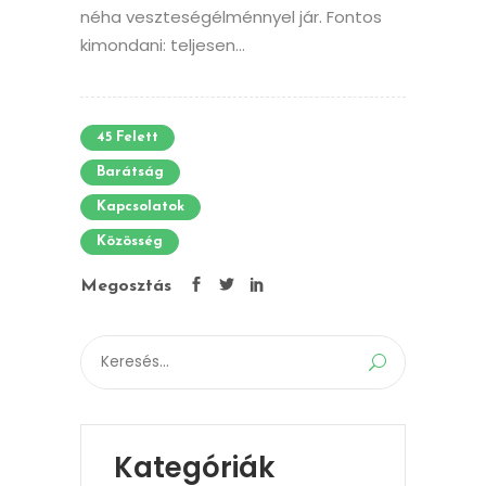
néha veszteségélménnyel jár. Fontos
kimondani: teljesen...
45 Felett
Barátság
Kapcsolatok
Közösség
Megosztás
Search
for:
Kategóriák