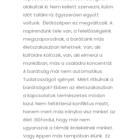
alakultak ki. Nem kellett szervezni, külön
időt találni rá. Egyszerűen együtt
voltunk. Életközépen ez megváltozik. A
napirendünk tele van, a felelősségeink
megszaporodnak, a barátaink más
életszakaszban lehetnek. Van, aki
külföldre költözik, van, aki elmerül a
munkában, más a családra koncentrál.
A barátság már nem automatikus.
Tudatosságot igényel. Miért ritkulnak a
barátságok? Ebben az életszakaszban
a kapcsolatok természetes módon
lazul. Nem feltétlenül konfliktus miatt,
hanem mert más irányba visz minket az
élet. Előfordul, hogy már nem
ugyanazok a témák érdekelnek minket.
Vagy éppen más tempóban élünk. Ez