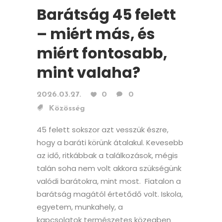
Barátság 45 felett
– miért más, és
miért fontosabb,
mint valaha?
2026.03.27.
0
0
Közösség
45 felett sokszor azt vesszük észre,
hogy a baráti körünk átalakul. Kevesebb
az idő, ritkábbak a találkozások, mégis
talán soha nem volt akkora szükségünk
valódi barátokra, mint most. Fiatalon a
barátság magától értetődő volt. Iskola,
egyetem, munkahely, a
kapcsolatok természetes közegben